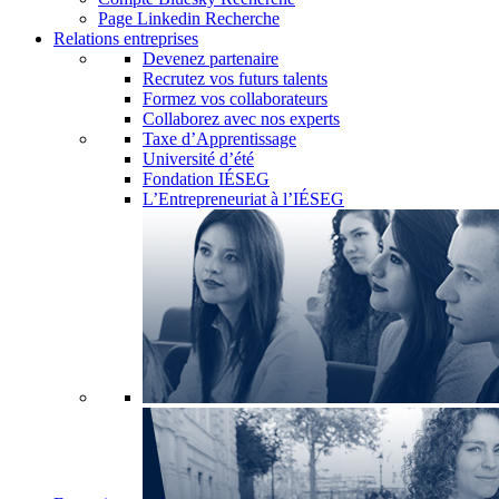
Page Linkedin Recherche
Relations entreprises
Devenez partenaire
Recrutez vos futurs talents
Formez vos collaborateurs
Collaborez avec nos experts
Taxe d’Apprentissage
Université d’été
Fondation IÉSEG
L’Entrepreneuriat à l’IÉSEG