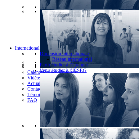
International
Dimension internationale
Réseau international
Partir étudier à l’étranger
Venir étudier à l’IÉSEG
Calendriers académiques
Vidéos
Actualités
Contact
Témoignages
FAQ