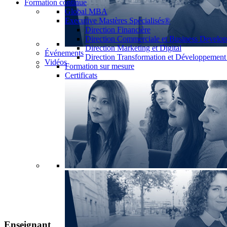
Formation continue
Global MBA
Executive Mastères Spécialisés®
Direction Financière
Direction Commerciale et Business Develo
Direction Marketing et Digital
Événements
Direction Transformation et Développemen
Vidéos
Formation sur mesure
Certificats
Enseignant