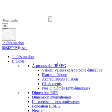
×
Je fais un don
简体中文
fr
es
en
Je fais un don
L’École
À propos de l’IÉSEG
Vision, Valeurs et Approche éducative
Plan stratégique
Accréditations et labels
Classements
Nos Diplômés Emblématiques
Dimension RSE
Dimension internationale
L’expertise de nos professeurs
Fondation IÉSEG
Newsroom