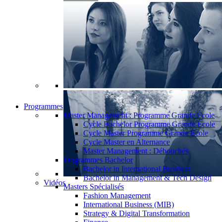
Programmes
Master Management : Programme Grande École
Cycle Bachelor Programme Grande École
Cycle Master Programme Grande École
Cycle Master en Alternance
Master Management : Débouchés
Programmes Bachelor
Bachelor in International Business
Bachelor in Management & Tech Design
Vidéos
Masters Spécialisés
Fashion Management
International Business (MIB)
Strategy & Digital Transformation