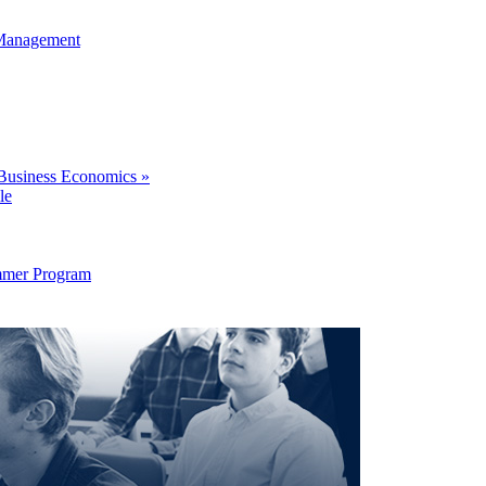
 Management
Business Economics »
le
Summer Program