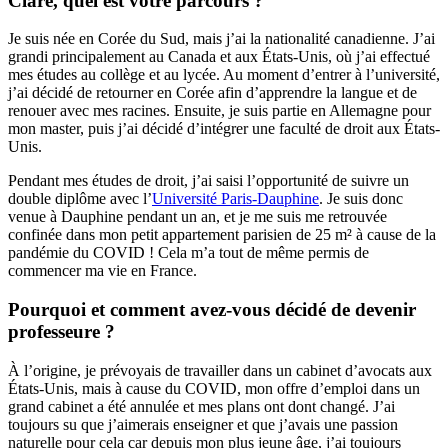
Clare, quel est votre parcours ?
Je suis née en Corée du Sud, mais j’ai la nationalité canadienne. J’ai
grandi principalement au Canada et aux États-Unis, où j’ai effectué
mes études au collège et au lycée. Au moment d’entrer à l’université,
j’ai décidé de retourner en Corée afin d’apprendre la langue et de
renouer avec mes racines. Ensuite, je suis partie en Allemagne pour
mon master, puis j’ai décidé d’intégrer une faculté de droit aux États-
Unis.
Pendant mes études de droit, j’ai saisi l’opportunité de suivre un
double diplôme avec l’
Université Paris-Dauphine
. Je suis donc
venue à Dauphine pendant un an, et je me suis me retrouvée
confinée dans mon petit appartement parisien de 25 m² à cause de la
pandémie du COVID ! Cela m’a tout de même permis de
commencer ma vie en France.
Pourquoi et comment avez-vous décidé de devenir
professeure ?
À l’origine, je prévoyais de travailler dans un cabinet d’avocats aux
États-Unis, mais à cause du COVID, mon offre d’emploi dans un
grand cabinet a été annulée et mes plans ont dont changé. J’ai
toujours su que j’aimerais enseigner et que j’avais une passion
naturelle pour cela car depuis mon plus jeune âge, j’ai toujours