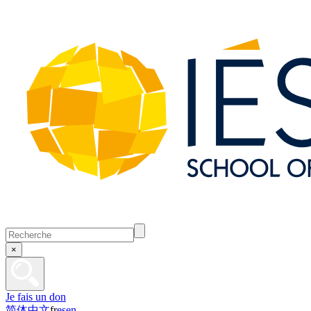
×
Je fais un don
简体中文
fr
es
en