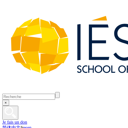
×
Je fais un don
简体中文
fr
es
en