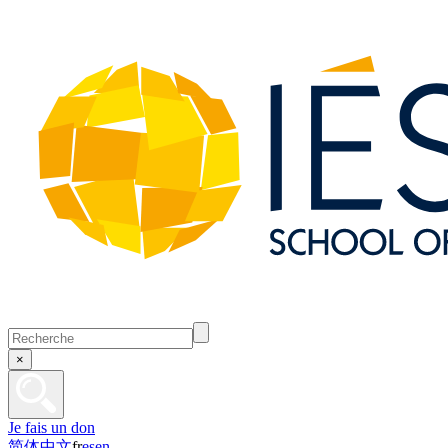
×
Je fais un don
简体中文
fr
es
en