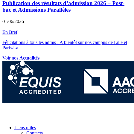
Publication des résultats d’admission 2026 – Post-
bac et Admissions Parallèles
01/06/2026
En Bref
Félicitations à tous les admis ! A bientôt sur nos campus de Lille et
Paris-La
...
Voir nos
Actualités
Liens utiles
Contacts