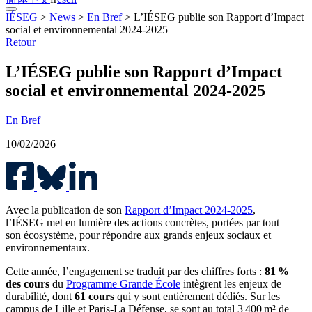
IÉSEG
>
News
>
En Bref
>
L’IÉSEG publie son Rapport d’Impact
social et environnemental 2024‑2025
Retour
L’IÉSEG publie son Rapport d’Impact
social et environnemental 2024‑2025
En Bref
10/02/2026
Avec la publication de son
Rapport d’Impact 2024-2025
,
l’IÉSEG met en lumière des actions concrètes, portées par tout
son écosystème, pour répondre aux grands enjeux sociaux et
environnementaux.
Cette année, l’engagement se traduit par des chiffres forts :
81 %
des cours
du
Programme Grande École
intègrent les enjeux de
durabilité, dont
61 cours
qui y sont entièrement dédiés. Sur les
campus de Lille et Paris-La Défense, se sont au total 3 400 m² de