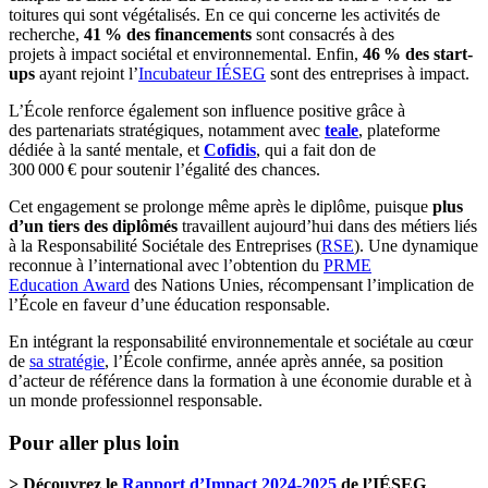
toitures qui sont végétalisés. En ce qui concerne les activités de
recherche,
41 % des financements
sont consacrés à des
projets à impact sociétal et environnemental. Enfin,
46 % des start-
ups
ayant rejoint l’
Incubateur IÉSEG
sont des entreprises à impact.
L’École renforce également son influence positive grâce à
des partenariats stratégiques, notamment avec
teale
, plateforme
dédiée à la santé mentale, et
Cofidis
, qui a fait don de
300 000 € pour soutenir l’égalité des chances.
Cet engagement se prolonge même après le diplôme, puisque
plus
d’un tiers des diplômés
travaillent aujourd’hui dans des métiers liés
à la Responsabilité Sociétale des Entreprises (
RSE
). Une dynamique
reconnue à l’international avec l’obtention du
PRME
Education Award
des Nations Unies, récompensant l’implication de
l’École en faveur d’une éducation responsable.
En intégrant la responsabilité environnementale et sociétale au cœur
de
sa stratégie
, l’École confirme, année après année, sa position
d’acteur de référence dans la formation à une économie durable et à
un monde professionnel responsable.
Pour aller plus loin
> Découvrez le
Rapport d’Impact 2024-2025
de l’IÉSEG