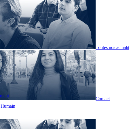
Toutes nos actuali
pment
Contact
t Humain