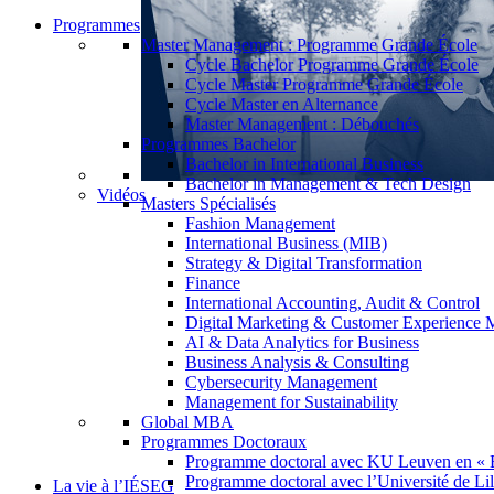
Programmes
Master Management : Programme Grande École
Cycle Bachelor Programme Grande École
Cycle Master Programme Grande École
Cycle Master en Alternance
Master Management : Débouchés
Programmes Bachelor
Bachelor in International Business
Bachelor in Management & Tech Design
Vidéos
Masters Spécialisés
Fashion Management
International Business (MIB)
Strategy & Digital Transformation
Finance
International Accounting, Audit & Control
Digital Marketing & Customer Experience
AI & Data Analytics for Business
Business Analysis & Consulting
Cybersecurity Management
Management for Sustainability
Global MBA
Programmes Doctoraux
Programme doctoral avec KU Leuven en « 
Programme doctoral avec l’Université de Lil
La vie à l’IÉSEG