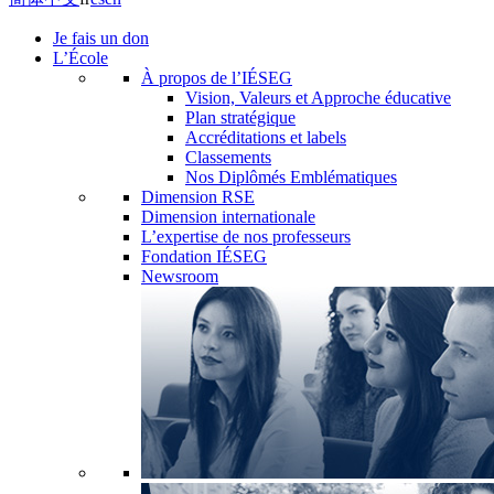
Je fais un don
L’École
À propos de l’IÉSEG
Vision, Valeurs et Approche éducative
Plan stratégique
Accréditations et labels
Classements
Nos Diplômés Emblématiques
Dimension RSE
Dimension internationale
L’expertise de nos professeurs
Fondation IÉSEG
Newsroom