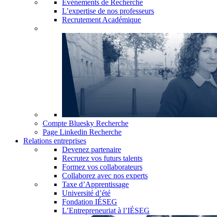
Événements de Recherche
L’expertise de nos professeurs
Recrutement Académique
Compte Bluesky Recherche
Page Linkedin Recherche
Relations entreprises
Devenez partenaire
Recrutez vos futurs talents
Formez vos collaborateurs
Collaborez avec nos experts
Taxe d’Apprentissage
Université d’été
Fondation IÉSEG
L’Entrepreneuriat à l’IÉSEG