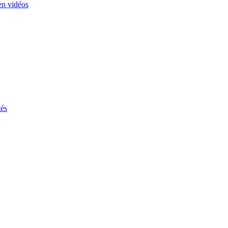
en vidéos
tés