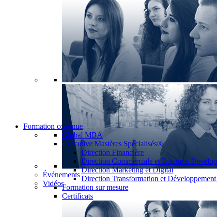
Formation continue
Global MBA
Executive Mastères Spécialisés®
Direction Financière
Direction Commerciale et Business Develo
Direction Marketing et Digital
Événements
Direction Transformation et Développemen
Vidéos
Formation sur mesure
Certificats