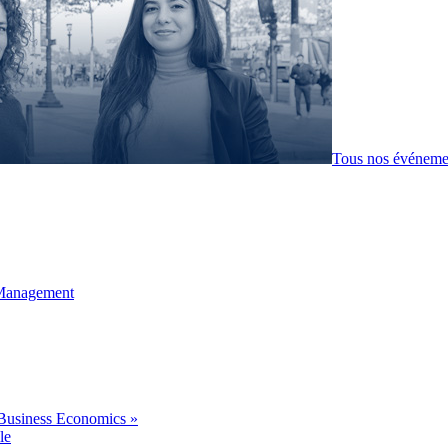
Tous nos événeme
 Management
Business Economics »
le