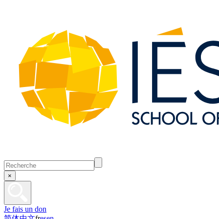
×
Je fais un don
简体中文
fr
es
en