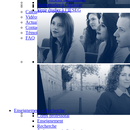
Partir étudier à l’étranger
Venir étudier à l’IÉSEG
Calendriers académiques
Vidéos
Actualités
Contact
Témoignages
FAQ
Enseignement et Recherche
Corps professoral
Enseignement
Recherche