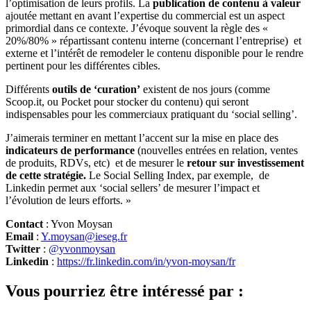
l’optimisation de leurs profils. La
publication de contenu à valeur
ajoutée mettant en avant l’expertise du commercial est un aspect
primordial dans ce contexte. J’évoque souvent la règle des «
20%/80% » répartissant contenu interne (concernant l’entreprise) et
externe et l’intérêt de remodeler le contenu disponible pour le rendre
pertinent pour les différentes cibles.
Différents
outils de ‘curation’
existent de nos jours (comme
Scoop.it, ou Pocket pour stocker du contenu) qui seront
indispensables pour les commerciaux pratiquant du ‘social selling’.
J’aimerais terminer en mettant l’accent sur la mise en place des
indicateurs de performance
(nouvelles entrées en relation, ventes
de produits, RDVs, etc) et de mesurer le
retour sur investissement
de cette stratégie.
Le Social Selling Index, par exemple, de
Linkedin permet aux ‘social sellers’ de mesurer l’impact et
l’évolution de leurs efforts. »
Contact
: Yvon Moysan
Email
:
Y.moysan@ieseg.fr
Twitter
:
@yvonmoysan
Linkedin
:
https://fr.linkedin.com/in/yvon-moysan/fr
Vous pourriez être intéressé par :