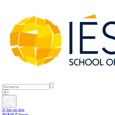
×
Je fais un don
简体中文
fr
es
en