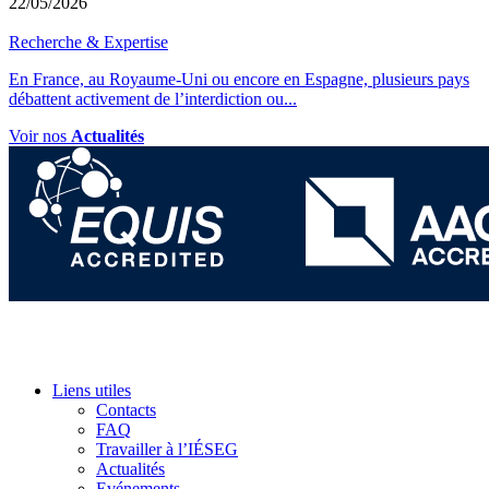
22/05/2026
Recherche & Expertise
En France, au Royaume-Uni ou encore en Espagne, plusieurs pays
débattent activement de l’interdiction ou
...
Voir nos
Actualités
Liens utiles
Contacts
FAQ
Travailler à l’IÉSEG
Actualités
Evénements