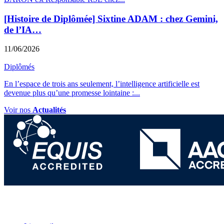
[Histoire de Diplômée] Sixtine ADAM : chez Gemini,
de l’IA…
11/06/2026
Diplômés
En l’espace de trois ans seulement, l’intelligence artificielle est
devenue plus qu’une promesse lointaine :
...
Voir nos
Actualités