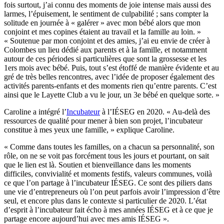
fois surtout, j’ai connu des moments de joie intense mais aussi des
larmes, l’épuisement, le sentiment de culpabilité ; sans compter la
solitude en journée à « galérer » avec mon bébé alors que mon
conjoint et mes copines étaient au travail et la famille au loin. »
« Soutenue par mon conjoint et des amies, j’ai eu envie de créer à
Colombes un lieu dédié aux parents et à la famille, et notamment
autour de ces périodes si particulières que sont la grossesse et les
1ers mois avec bébé. Puis, tout s’est étoffé de manière évidente et au
gré de très belles rencontres, avec l’idée de proposer également des
activités parents-enfants et des moments rien qu’entre parents. C’est
ainsi que le Layette Club a vu le jour, un 3e bébé en quelque sorte. »
Caroline a intégré l’
Incubateur
à l’IÉSEG en 2020. « Au-delà des
ressources de qualité pour mener à bien son projet, l’incubateur
constitue à mes yeux une famille, » explique Caroline.
« Comme dans toutes les familles, on a chacun sa personnalité, son
rôle, on ne se voit pas forcément tous les jours et pourtant, on sait
que le lien est là. Soutien et bienveillance dans les moments
difficiles, convivialité et moments festifs, valeurs communes, voilà
ce que l’on partage à l’incubateur IÉSEG. Ce sont des piliers dans
une vie d’entrepreneurs où l’on peut parfois avoir l’impression d’être
seul, et encore plus dans le contexte si particulier de 2020. L’état
d’esprit à l’incubateur fait écho à mes années IÉSEG et à ce que je
partage encore aujourd’hui avec mes amis IÉSEG ».