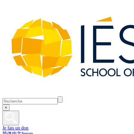
×
Je fais un don
简体中文
fr
es
en