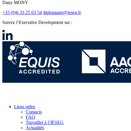
Dany MONY
+33 (0)6 33 25 63 54
diplomants@ieseg.fr
Suivez l’Executive Development sur :
Liens utiles
Contacts
FAQ
Travailler à l’IÉSEG
Actualités