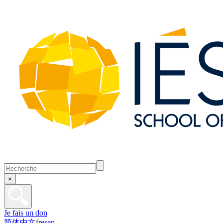
×
Je fais un don
简体中文
fr
es
en