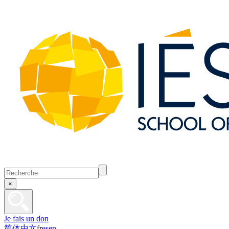
×
Je fais un don
简体中文
fr
es
en