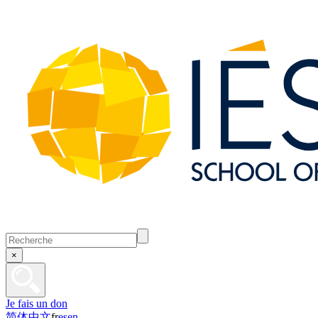
×
Je fais un don
简体中文
fr
es
en