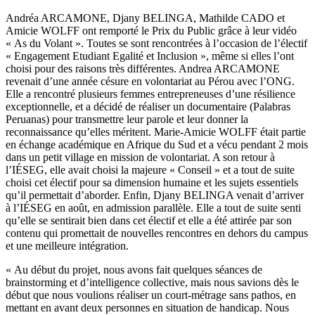
Andréa ARCAMONE, Djany BELINGA, Mathilde CADO et
Amicie WOLFF ont remporté le Prix du Public grâce à leur vidéo
« As du Volant ». Toutes se sont rencontrées à l’occasion de l’électif
« Engagement Etudiant Egalité et Inclusion », même si elles l’ont
choisi pour des raisons très différentes. Andrea ARCAMONE
revenait d’une année césure en volontariat au Pérou avec l’ONG.
Elle a rencontré plusieurs femmes entrepreneuses d’une résilience
exceptionnelle, et a décidé de réaliser un documentaire (Palabras
Peruanas) pour transmettre leur parole et leur donner la
reconnaissance qu’elles méritent. Marie-Amicie WOLFF était partie
en échange académique en Afrique du Sud et a vécu pendant 2 mois
dans un petit village en mission de volontariat. A son retour à
l’IÉSEG, elle avait choisi la majeure « Conseil » et a tout de suite
choisi cet électif pour sa dimension humaine et les sujets essentiels
qu’il permettait d’aborder. Enfin, Djany BELINGA venait d’arriver
à l’IÉSEG en août, en admission parallèle. Elle a tout de suite senti
qu’elle se sentirait bien dans cet électif et elle a été attirée par son
contenu qui promettait de nouvelles rencontres en dehors du campus
et une meilleure intégration.
« Au début du projet, nous avons fait quelques séances de
brainstorming et d’intelligence collective, mais nous savions dès le
début que nous voulions réaliser un court-métrage sans pathos, en
mettant en avant deux personnes en situation de handicap. Nous