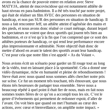
avons eu la chance de pouvoir entrer en relation avec Steve
MATYJA, atteint de mucoviscidose qui est notamment athlète de
haut niveau en para-badminton. Il a été très touché par notre projet,
qui était de réaliser un film AVEC des personnes en situation de
handicap, et non pas SUR des personnes en situation de handicap. Il
nous a fait rencontrer Jeff, un athlète atteint d’agénésie des mains et
des pieds, et nous avons donc réalisé ce court métrage, durant lequel
les spectateurs ne voient que deux sportifs qui jouent très bien au
badminton, et ce n’est qu’à la fin que l’on comprend que ce sont des
athlètes porteurs de handicap, ce qui rend leur performance encore
plus impressionnante et admirable. Notre objectif était donc de
mettre d’abord en avant le talent des sportifs avant leur handicap.
C’est pour cela que notre film s’est appelé « As du Volant ».
Nous avions écrit un scénario pour garder un fil rouge tout au long
de la vidéo, tout en laissant place à la spontanéité. Cela a donné une
vidéo dynamique, riche en humanité et pleine de rebondissements !
Steve était avec nous quand nous sommes allés chercher notre prix
sur scène. Ce fut un moment très touchant, très émouvant, que nous
étions très heureuses de partager tous ensemble. Steve nous a
beaucoup répété à quel point il était fier de nous, mais en fait nous
sommes toutes fières de ce qu’on a accompli tous les six. C’est le
genre d’événements qui permettent de redonner espoir, d’aller de
l’avant. On voit bien que quand on met l’humain au cœur des
actions, avec cœur et bienveillance, on amplifie notre impact. »