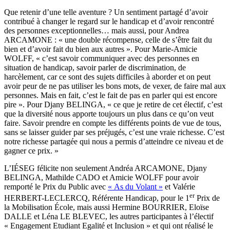
Que retenir d’une telle aventure ? Un sentiment partagé d’avoir
contribué à changer le regard sur le handicap et d’avoir rencontré
des personnes exceptionnelles… mais aussi, pour Andrea
ARCAMONE : « une double récompense, celle de s’être fait du
bien et d’avoir fait du bien aux autres ». Pour Marie-Amicie
WOLFF, « c’est savoir communiquer avec des personnes en
situation de handicap, savoir parler de discrimination, de
harcèlement, car ce sont des sujets difficiles à aborder et on peut
avoir peur de ne pas utiliser les bons mots, de vexer, de faire mal aux
personnes. Mais en fait, c’est le fait de pas en parler qui est encore
pire ». Pour Djany BELINGA, « ce que je retire de cet électif, c’est
que la diversité nous apporte toujours un plus dans ce qu’on veut
faire. Savoir prendre en compte les différents points de vue de tous,
sans se laisser guider par ses préjugés, c’est une vraie richesse. C’est
notre richesse partagée qui nous a permis d’atteindre ce niveau et de
gagner ce prix. »
L’IÉSEG félicite non seulement Andréa ARCAMONE, Djany
BELINGA, Mathilde CADO et Amicie WOLFF pour avoir
remporté le Prix du Public avec
« As du Volant »
et Valérie
er
HERBERT-LECLERCQ, Référente Handicap, pour le 1
Prix de
la Mobilisation École, mais aussi Hermine BOURRIER, Eloïse
DALLE et Léna LE BLEVEC, les autres participantes à l’électif
« Engagement Etudiant Egalité et Inclusion » et qui ont réalisé le