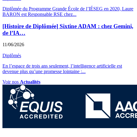
Diplômée du Programme Grande École de l’IÉSEG en 2020, Laure
BARON est Responsable RSE chez
...
[Histoire de Diplômée] Sixtine ADAM : chez Gemini,
de l’IA…
11/06/2026
Diplômés
En l’espace de trois ans seulement, l’intelligence artificielle est
devenue plus qu’une promesse lointaine :
...
Voir nos
Actualités