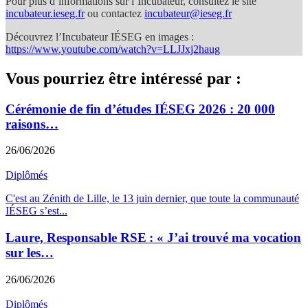
Pour plus d’informations sur l’Incubateur, consultez le site
incubateur.ieseg.fr
ou contactez
incubateur@ieseg.fr
Découvrez l’Incubateur IÉSEG en images :
https://www.youtube.com/watch?v=LLJJxj2haug
Vous pourriez être intéressé par :
Cérémonie de fin d’études IÉSEG 2026 : 20 000
raisons…
26/06/2026
Diplômés
C'est au Zénith de Lille, le 13 juin dernier, que toute la communauté
IÉSEG s’est
...
Laure, Responsable RSE : « J’ai trouvé ma vocation
sur les…
26/06/2026
Diplômés