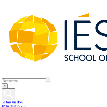
×
Je fais un don
简体中文
fr
es
en