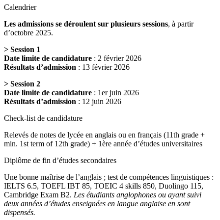
Calendrier
Les admissions se déroulent sur plusieurs sessions
, à partir
d’octobre 2025.
>
Session 1
Date limite de candidature
: 2 février 2026
Résultats d’admission
: 13 février 2026
>
Session 2
Date limite de candidature
: 1er juin 2026
Résultats d’admission
: 12 juin 2026
Check-list de candidature
Relevés de notes de lycée en anglais ou en français (11th grade +
min. 1st term of 12th grade) + 1ère année d’études universitaires
Diplôme de fin d’études secondaires
Une bonne maîtrise de l’anglais ; test de compétences linguistiques :
IELTS 6.5, TOEFL IBT 85, TOEIC 4 skills 850, Duolingo 115,
Cambridge Exam B2.
Les étudiants anglophones ou ayant suivi
deux années d’études enseignées en langue anglaise en sont
dispensés.