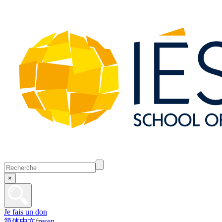
×
Je fais un don
简体中文
fr
es
en