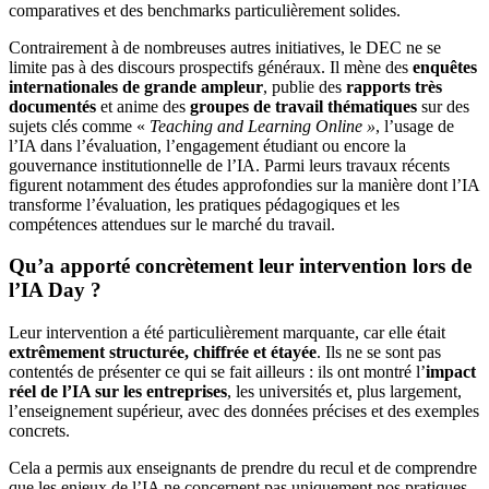
comparatives et des benchmarks particulièrement solides.
Contrairement à de nombreuses autres initiatives, le DEC ne se
limite pas à des discours prospectifs généraux. Il mène des
enquêtes
internationales de grande ampleur
, publie des
rapports très
documentés
et anime des
groupes de travail thématiques
sur des
sujets clés comme «
Teaching and Learning Online »
, l’usage de
l’IA dans l’évaluation, l’engagement étudiant ou encore la
gouvernance institutionnelle de l’IA. Parmi leurs travaux récents
figurent notamment des études approfondies sur la manière dont l’IA
transforme l’évaluation, les pratiques pédagogiques et les
compétences attendues sur le marché du travail.
Qu’a apporté concrètement leur intervention lors de
l’IA Day ?
Leur intervention a été particulièrement marquante, car elle était
extrêmement structurée, chiffrée et étayée
. Ils ne se sont pas
contentés de présenter ce qui se fait ailleurs : ils ont montré l’
impact
réel de l’IA sur les entreprises
, les universités et, plus largement,
l’enseignement supérieur, avec des données précises et des exemples
concrets.
Cela a permis aux enseignants de prendre du recul et de comprendre
que les enjeux de l’IA ne concernent pas uniquement nos pratiques