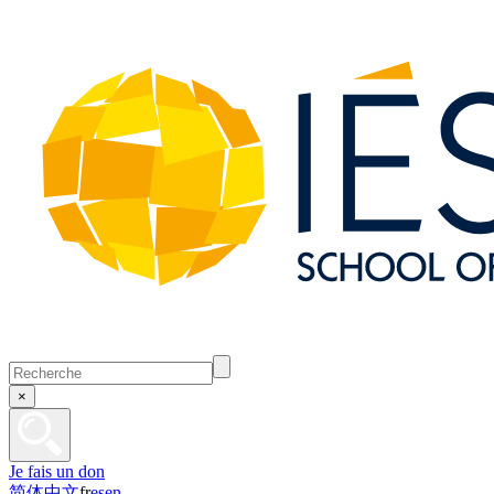
×
Je fais un don
简体中文
fr
es
en