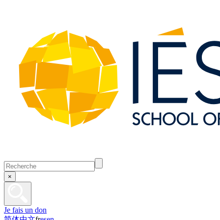
×
Je fais un don
简体中文
fr
es
en