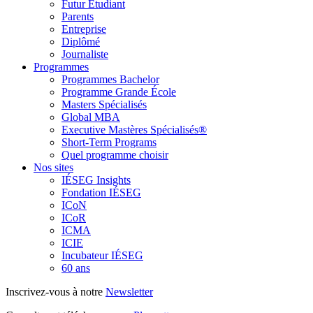
Futur Étudiant
Parents
Entreprise
Diplômé
Journaliste
Programmes
Programmes Bachelor
Programme Grande École
Masters Spécialisés
Global MBA
Executive Mastères Spécialisés®
Short-Term Programs
Quel programme choisir
Nos sites
IÉSEG Insights
Fondation IÉSEG
ICoN
ICoR
ICMA
ICIE
Incubateur IÉSEG
60 ans
Inscrivez-vous à notre
Newsletter