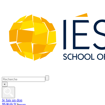
×
Je fais un don
简体中文
fr
es
en