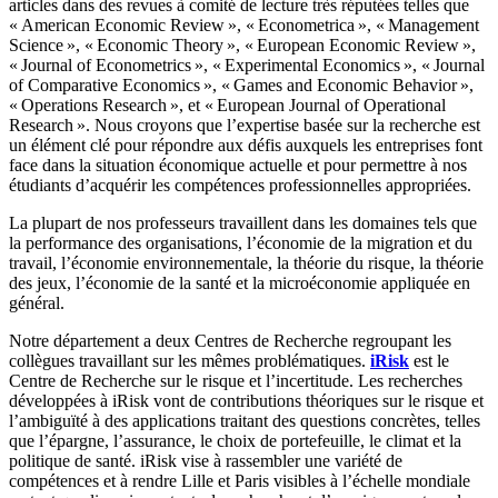
articles dans des revues à comité de lecture très réputées telles que
« American Economic Review », « Econometrica », « Management
Science », « Economic Theory », « European Economic Review »,
« Journal of Econometrics », « Experimental Economics », « Journal
of Comparative Economics », « Games and Economic Behavior »,
« Operations Research », et « European Journal of Operational
Research ». Nous croyons que l’expertise basée sur la recherche est
un élément clé pour répondre aux défis auxquels les entreprises font
face dans la situation économique actuelle et pour permettre à nos
étudiants d’acquérir les compétences professionnelles appropriées.
La plupart de nos professeurs travaillent dans les domaines tels que
la performance des organisations, l’économie de la migration et du
travail, l’économie environnementale, la théorie du risque, la théorie
des jeux, l’économie de la santé et la microéconomie appliquée en
général.
Notre département a deux Centres de Recherche regroupant les
collègues travaillant sur les mêmes problématiques.
iRisk
est le
Centre de Recherche sur le risque et l’incertitude. Les recherches
développées à iRisk vont de contributions théoriques sur le risque et
l’ambiguïté à des applications traitant des questions concrètes, telles
que l’épargne, l’assurance, le choix de portefeuille, le climat et la
politique de santé. iRisk vise à rassembler une variété de
compétences et à rendre Lille et Paris visibles à l’échelle mondiale