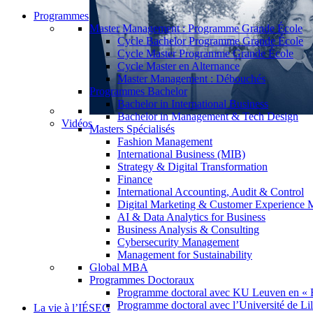
Programmes
Master Management : Programme Grande École
Cycle Bachelor Programme Grande École
Cycle Master Programme Grande École
Cycle Master en Alternance
Master Management : Débouchés
Programmes Bachelor
Bachelor in International Business
Bachelor in Management & Tech Design
Vidéos
Masters Spécialisés
Fashion Management
International Business (MIB)
Strategy & Digital Transformation
Finance
International Accounting, Audit & Control
Digital Marketing & Customer Experience
AI & Data Analytics for Business
Business Analysis & Consulting
Cybersecurity Management
Management for Sustainability
Global MBA
Programmes Doctoraux
Programme doctoral avec KU Leuven en « 
Programme doctoral avec l’Université de Lil
La vie à l’IÉSEG