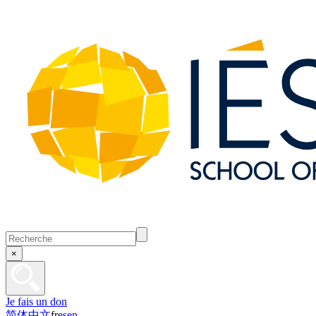
×
Je fais un don
简体中文
fr
es
en