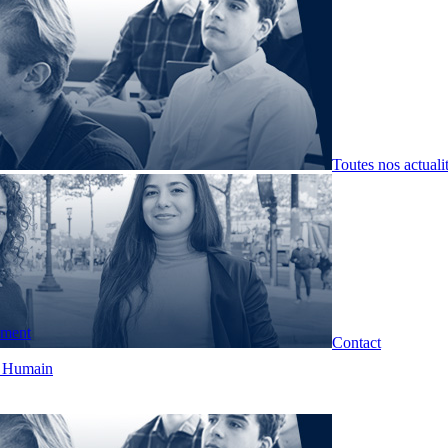
Toutes nos actuali
pment
Contact
t Humain