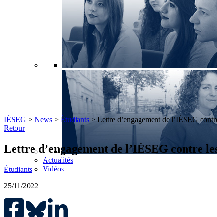
IÉSEG
>
News
>
Étudiants
>
Lettre d’engagement de l’IÉSEG contre l
Retour
Lettre d’engagement de l’IÉSEG contre les v
Actualités
Vidéos
Étudiants
25/11/2022