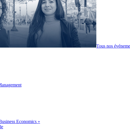
Tous nos événeme
 Management
Business Economics »
le