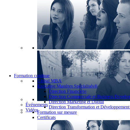
Formation continue
Global MBA
Executive Mastères Spécialisés®
Direction Financière
Direction Commerciale et Business Develo
Direction Marketing et Digital
Événements
Direction Transformation et Développemen
Vidéos
Formation sur mesure
Certificats