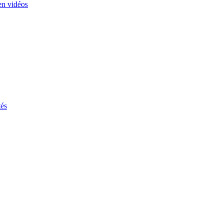
en vidéos
tés