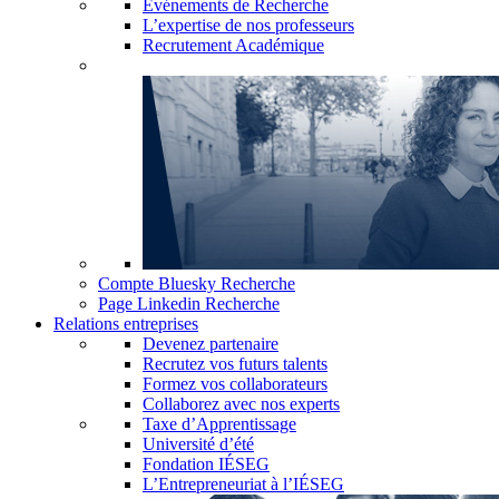
Événements de Recherche
L’expertise de nos professeurs
Recrutement Académique
Compte Bluesky Recherche
Page Linkedin Recherche
Relations entreprises
Devenez partenaire
Recrutez vos futurs talents
Formez vos collaborateurs
Collaborez avec nos experts
Taxe d’Apprentissage
Université d’été
Fondation IÉSEG
L’Entrepreneuriat à l’IÉSEG