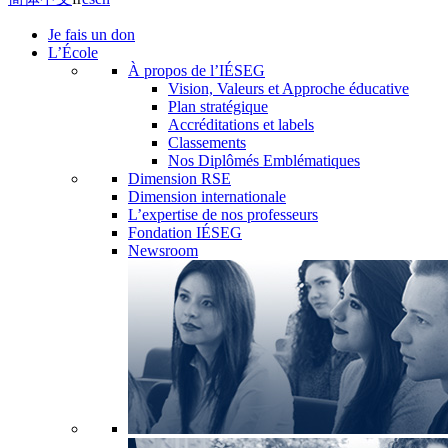
Je fais un don
L’École
À propos de l’IÉSEG
Vision, Valeurs et Approche éducative
Plan stratégique
Accréditations et labels
Classements
Nos Diplômés Emblématiques
Dimension RSE
Dimension internationale
L’expertise de nos professeurs
Fondation IÉSEG
Newsroom