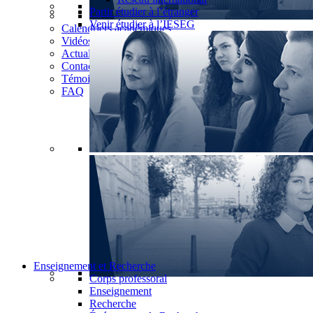
Partir étudier à l’étranger
Venir étudier à l’IÉSEG
Calendriers académiques
Vidéos
Actualités
Contact
Témoignages
FAQ
Enseignement et Recherche
Corps professoral
Enseignement
Recherche