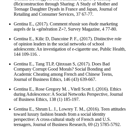
(Re)construction through Sharing: A Study of Mother and
Teenage Daughter Dyads in France and Japan,
Journal of
Retailing and Consumer Services
, 37 67-77.
Gentina E., (2017). Comment réussir son étude marketing
auprès de la «génération Z»?,
Survey Magazine
, 4 77-80.
Gentina E., Kilic D, Dancoine P. F., (2017). Distinctive role
of opinion leaders in the social networks of school
adolescents: An investigation of e-cigarette use,
Public Health
,
144 109-116. .
Gentina E., Tang TLP, Qinxuan S, (2017). Does Bad
Company Corrupt Good Morals? Social Bonding and
Academic Cheating among French and Chinese Teens,
Journal of Business Ethics
, 146 (43) 639-667.
Gentina E., Rose Gregory M. , Vitell Scott J, (2016). Ethics
during Adolescence: A Social Networks Perspective,
Journal
of Business Ethics
, 138 (1) 185-197.
Gentina E., Shrum L. J., Lowrey T. M., (2016). Teen attitudes
toward luxury fashion brands from a social identity
perspective: A cross-cultural study of French and U.S.
teenagers,
Journal of Business Research
, 69 (2) 5785-5792.