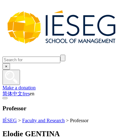
×
Make a donation
简体中文
fr
es
en
Professor
IÉSEG
>
Faculty and Research
>
Professor
Elodie GENTINA