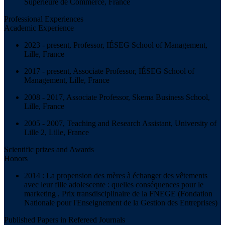
Supérieure de Commerce, France
Professional Experiences
Academic Experience
2023 - present, Professor, IÉSEG School of Management,
Lille, France
2017 - present, Associate Professor, IÉSEG School of
Management, Lille, France
2008 - 2017, Associate Professor, Skema Business School,
Lille, France
2005 - 2007, Teaching and Research Assistant, University of
Lille 2, Lille, France
Scientific prizes and Awards
Honors
2014 : La propension des mères à échanger des vêtements
avec leur fille adolescente : quelles conséquences pour le
marketing , Prix transdisciplinaire de la FNEGE (Fondation
Nationale pour l'Enseignement de la Gestion des Entreprises)
Published Papers in Refereed Journals