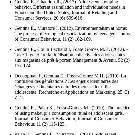
Gentina E., Chandon JL, (2013). Adolescent shopping
behavior. Different assimilation and individuation needs in
France and the United States,
Journal of Retailing and
Consumer Services
, 20 (6) 609-616..
Gentina E., Muratore I, (2012). Environmentalism at home:
The process of ecological resocialization by teenagers,
Journal
of Consumer Behaviour
, 11 (2) 162-169.
Gentina E., Collin-Lachaud I, Fosse-Gomez M.H, (2012). «
Take 1, get 5 ! »: la fidélisation collective des adolescentes
aux magasins de prêt-à-porter,
Management & Avenir
, 52 (2)
157-174.
Decoopman I., Gentina E., Fosse-Gomez M.H, (2010). La
confusion des générations ? Les enjeux identitaires des
échanges vestimentaires entre les mères et leur fille
adolescente,
Recherche et Applications en Marketing
, 25 (3)
7-27.
Gentina E., Palan K., Fosse-Gomez M., (2010). The practice
of using makeup: a consumption ritual of adolescent girls,
Journal of Consumer Behaviour,
Journal of Consumer
Behaviour
, 11 (2) 115-123.
Palan K., Gentina E., Muratore I., (2010). Adolescent