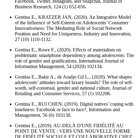
Facebook, Twitter, Instagram, and Snapchat,
Journal of
Business Research
, 124 (1) 652-656.
Gentina E., KRATZER JAN, (2020). An Integrative Model
of the Influence of Self-Esteem on Adolescents’ Consumer
Innovativeness: The Mediating Role of Social Network
Position and Need for Uniqueness,
Industry and Innovation
,
27 (10) 1110-1132.
Gentina E., Rowe F., (2020). Effects of materialism on
problematic smartphone dependency among adolescents: The
role of gender and gratifications,
International Journal of
Information Management
, 54 (2020) 102134.
Gentina E., Bakir A., de Araújo Gil L., (2020). What shapes
adolescents’ attitudes toward luxury brands? The role of self-
worth, self-construal, gender and national culture,
Journal of
Retailing and Consumer Services
, 57 (1) 102208.
Gentina E., RUI CHEN, (2019). Digital natives’ coping with
loneliness: Facebook or face to face?,
Information and
Management
, 56 (6) 103138.
Gentina E., (2019). AU-DELÀ D'UNE FIDÉLITÉ AU
POINT DE VENTE : VERS UNE NOUVELLE FORME
DE FIDÉLITÉ SOCIALE ET COLLABORATIVE CHEZ