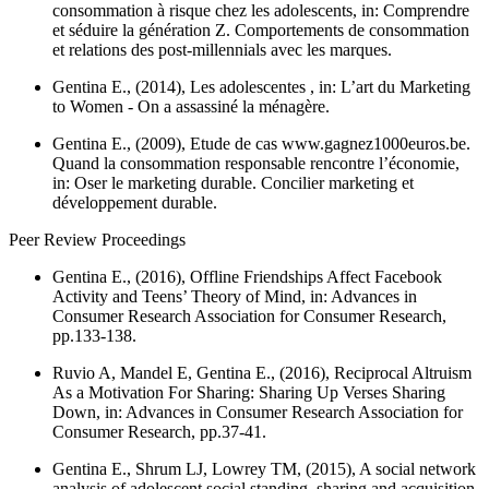
consommation à risque chez les adolescents, in:
Comprendre
et séduire la génération Z. Comportements de consommation
et relations des post-millennials avec les marques.
Gentina E., (2014), Les adolescentes , in:
L’art du Marketing
to Women - On a assassiné la ménagère.
Gentina E., (2009), Etude de cas www.gagnez1000euros.be.
Quand la consommation responsable rencontre l’économie,
in:
Oser le marketing durable. Concilier marketing et
développement durable.
Peer Review Proceedings
Gentina E., (2016),
Offline Friendships Affect Facebook
Activity and Teens’ Theory of Mind
, in: Advances in
Consumer Research Association for Consumer Research,
pp.133-138.
Ruvio A, Mandel E, Gentina E., (2016),
Reciprocal Altruism
As a Motivation For Sharing: Sharing Up Verses Sharing
Down
, in: Advances in Consumer Research Association for
Consumer Research, pp.37-41.
Gentina E., Shrum LJ, Lowrey TM, (2015),
A social network
analysis of adolescent social standing, sharing and acquisition