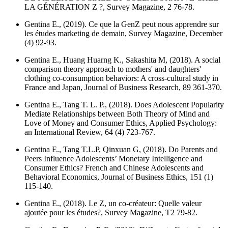
LA GÉNÉRATION Z ?,
Survey Magazine
, 2 76-78.
Gentina E., (2019). Ce que la GenZ peut nous apprendre sur
les études marketing de demain,
Survey Magazine
, December
(4) 92-93.
Gentina E., Huang Huarng K., Sakashita M, (2018). A social
comparison theory approach to mothers' and daughters'
clothing co-consumption behaviors: A cross-cultural study in
France and Japan,
Journal of Business Research
, 89 361-370.
Gentina E., Tang T. L. P., (2018). Does Adolescent Popularity
Mediate Relationships between Both Theory of Mind and
Love of Money and Consumer Ethics,
Applied Psychology:
an International Review
, 64 (4) 723-767.
Gentina E., Tang T.L.P, Qinxuan G, (2018). Do Parents and
Peers Influence Adolescents’ Monetary Intelligence and
Consumer Ethics? French and Chinese Adolescents and
Behavioral Economics,
Journal of Business Ethics
, 151 (1)
115-140.
Gentina E., (2018). Le Z, un co-créateur: Quelle valeur
ajoutée pour les études?,
Survey Magazine
, T2 79-82.