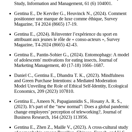
Study,
Information and Management
, 61 (6) 104001.
Gentina E., De Kerviler G., Heuvinck N., (2024). Comment
positionner une marque de luxe comme éthique,
Survey
Magazine
, T4 2024 (8665) 17-19.
Gentina E., (2024). Réinventer l’expérience du sport en
attribuant aux jeunes le rôle de « conso-acteurs »,
Survey
Magazine
, T4-2024 (8665) 42-43.
Gentina E., Pantin-Sohier G., (2024). Entomophagy: A model
of adolescents' motivations for eating insects,
Journal of
Marketing Management
, 40 (17-18) 1666–1687.
Daniel C., Gentina E., Dhandra T. K., (2023). Mindfulness
and Green Purchase Intentions: a Mediated Moderation
Model Unveiling the Role of Ethical Self-Identity,
Ecological
Economics
, 209 (2023) 107810.
Gentina E., Ameen N, Papagiannidis S., Hosany A. R. S.,
(2023). It’s part of the “new normal”: Does a global pandemic
change employees’ perception of teleworking?,
Journal of
Business Research
, 164 (2023) 113956.
Gentina E., Zhen Z., Maille V., (2023). A cross-cultural study