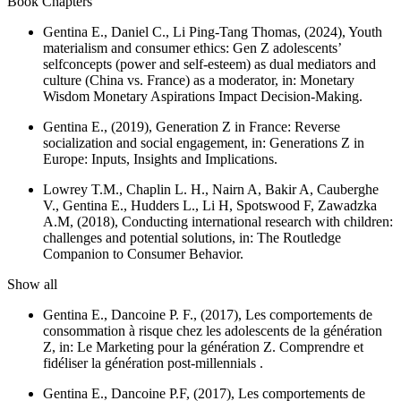
Book Chapters
Gentina E., Daniel C., Li Ping-Tang Thomas, (2024), Youth
materialism and consumer ethics: Gen Z adolescents’
selfconcepts (power and self-esteem) as dual mediators and
culture (China vs. France) as a moderator, in:
Monetary
Wisdom Monetary Aspirations Impact Decision-Making.
Gentina E., (2019), Generation Z in France: Reverse
socialization and social engagement, in:
Generations Z in
Europe: Inputs, Insights and Implications.
Lowrey T.M., Chaplin L. H., Nairn A, Bakir A, Cauberghe
V., Gentina E., Hudders L., Li H, Spotswood F, Zawadzka
A.M, (2018), Conducting international research with children:
challenges and potential solutions, in:
The Routledge
Companion to Consumer Behavior.
Show all
Gentina E., Dancoine P. F., (2017), Les comportements de
consommation à risque chez les adolescents de la génération
Z, in:
Le Marketing pour la génération Z. Comprendre et
fidéliser la génération post-millennials .
Gentina E., Dancoine P.F, (2017), Les comportements de