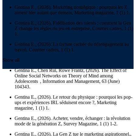
Gentina E., (2026). Marketing nostalgique : pourquoi les Z
aiment hier autant que demain,
Marketing magazine
, 1 (1) 1.
Gentina E., (2026). Fidélisation des talents : comment la Gen
Z change les règles du jeu en entreprise,
Courrier cadres
, 1 (1)
1.
Gentina E., (2026). La facture cachée du désengagement au
travail,
Courrier cadres
, 1 (1) 1.
Show all
Gentina E., Chen Rui, Rowe Frantz, (2026). The Effect of
Online Social Networks on Theory of Mind among
Adolescents ,
Information and Management
, 63 (June)
104343.
Gentina E., (2026). Le retour du physique : pourquoi les pop-
ups et expériences IRL séduisent encore ?,
Marketing
magazine
, 1 (1) 1.
Gentina E., (2026). Acheter, vendre, échanger : la révolution
mode de la génération Z,
Survey Magazine
, 1 (1) 1-2.
Gentina E., (2026). La Gen Z tue le marketing aspirationnel.,