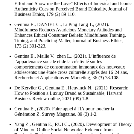
Effort and Show me the Love” Effects of Indexical and Iconic
Authenticity Cues on Perceived Brand Ethicality,
Journal of
Business Ethics
, 179 (2) 89-110.
Gentina E., DANIEL C., Li Ping Tang T., (2021).
Mindfulness Reduces Avaricious Monetary Attitudes and
Enhances Ethical Consumer Beliefs: Mindfulness Training,
Timing, and Practicing Matter,
Journal of Business Ethics
,
173 (2) 301-323.
Gentina E., Maille V., zhen L., (2021). L’influence de
l’appartenance sociale et de la créativité sur les
comportements de consommation immoraux des nouveaux
adolescents: une étude cross-culturelle auprès des 16-24 ans,
Recherche et Applications en Marketing
, 36 (3) 78-108.
De Kerviler G., Gentina E., Heuvinck N., (2021). Research:
How to Position a Luxury Brand as Sustainable,
Harvard
Business Review online
, 2021 (09) 1-8.
Gentina E., (2020). Faire appel à l'IA pour toucher la
Génération Z,
Survey Magazine
, 89 (3) 1-2.
Yang Z., Gentina E., RUI C., (2020). Development of Theory
of Mind on Online Social Networks: Evidence from