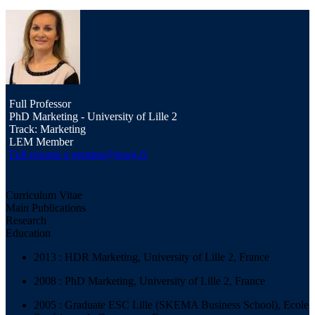
Full Professor
PhD Marketing - University of Lille 2
Track: Marketing
LEM Member
Full resume
e.gentina@ieseg.fr
Curriculum Vitae
Main Publications
Research
Education
2013 : HDR Marketing, University of Lille 2, France
2008 : PhD Marketing, University of Lille 2, France
2005 : Graduate ESC Lille (SKEMA Business School), Ecole