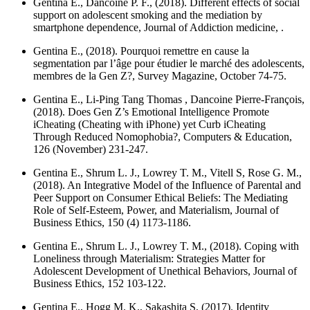
Gentina E., Dancoine P. F., (2018). Different effects of social
support on adolescent smoking and the mediation by
smartphone dependence,
Journal of Addiction medicine
, .
Gentina E., (2018). Pourquoi remettre en cause la
segmentation par l’âge pour étudier le marché des adolescents,
membres de la Gen Z?,
Survey Magazine
, October 74-75.
Gentina E., Li-Ping Tang Thomas , Dancoine Pierre-François,
(2018). Does Gen Z’s Emotional Intelligence Promote
iCheating (Cheating with iPhone) yet Curb iCheating
Through Reduced Nomophobia?,
Computers & Education
,
126 (November) 231-247.
Gentina E., Shrum L. J., Lowrey T. M., Vitell S, Rose G. M.,
(2018). An Integrative Model of the Influence of Parental and
Peer Support on Consumer Ethical Beliefs: The Mediating
Role of Self-Esteem, Power, and Materialism,
Journal of
Business Ethics
, 150 (4) 1173-1186.
Gentina E., Shrum L. J., Lowrey T. M., (2018). Coping with
Loneliness through Materialism: Strategies Matter for
Adolescent Development of Unethical Behaviors,
Journal of
Business Ethics
, 152 103-122.
Gentina E., Hogg M. K., Sakashita S, (2017). Identity