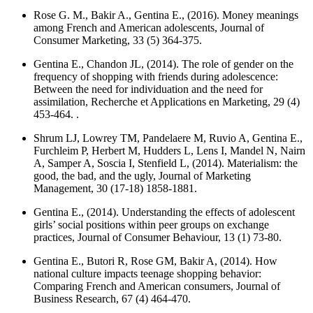
Rose G. M., Bakir A., Gentina E., (2016). Money meanings
among French and American adolescents,
Journal of
Consumer Marketing
, 33 (5) 364-375.
Gentina E., Chandon JL, (2014). The role of gender on the
frequency of shopping with friends during adolescence:
Between the need for individuation and the need for
assimilation,
Recherche et Applications en Marketing
, 29 (4)
453-464. .
Shrum LJ, Lowrey TM, Pandelaere M, Ruvio A, Gentina E.,
Furchleim P, Herbert M, Hudders L, Lens I, Mandel N, Nairn
A, Samper A, Soscia I, Stenfield L, (2014). Materialism: the
good, the bad, and the ugly,
Journal of Marketing
Management
, 30 (17-18) 1858-1881.
Gentina E., (2014). Understanding the effects of adolescent
girls’ social positions within peer groups on exchange
practices,
Journal of Consumer Behaviour
, 13 (1) 73-80.
Gentina E., Butori R, Rose GM, Bakir A, (2014). How
national culture impacts teenage shopping behavior:
Comparing French and American consumers,
Journal of
Business Research
, 67 (4) 464-470.