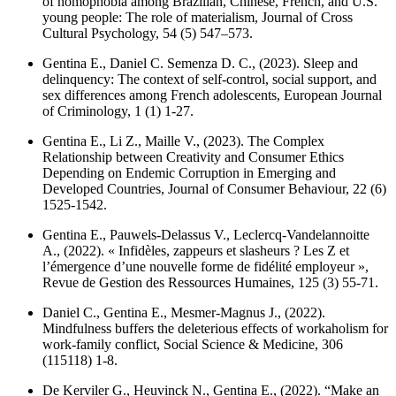
of nomophobia among Brazilian, Chinese, French, and U.S.
young people: The role of materialism,
Journal of Cross
Cultural Psychology
, 54 (5) 547–573.
Gentina E., Daniel C. Semenza D. C., (2023). Sleep and
delinquency: The context of self-control, social support, and
sex differences among French adolescents,
European Journal
of Criminology
, 1 (1) 1-27.
Gentina E., Li Z., Maille V., (2023). The Complex
Relationship between Creativity and Consumer Ethics
Depending on Endemic Corruption in Emerging and
Developed Countries,
Journal of Consumer Behaviour
, 22 (6)
1525-1542.
Gentina E., Pauwels-Delassus V., Leclercq-Vandelannoitte
A., (2022). « Infidèles, zappeurs et slasheurs ? Les Z et
l’émergence d’une nouvelle forme de fidélité employeur »,
Revue de Gestion des Ressources Humaines
, 125 (3) 55-71.
Daniel C., Gentina E., Mesmer-Magnus J., (2022).
Mindfulness buffers the deleterious effects of workaholism for
work-family conflict,
Social Science & Medicine
, 306
(115118) 1-8.
De Kerviler G., Heuvinck N., Gentina E., (2022). “Make an