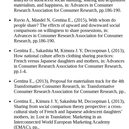
materialism, and happiness
, in: Advances in Consumer
Research Association for Consumer Research, pp.186-190.
Ruvio A, Mandel N, Gentina E., (2015),
With whom do
people share? The effects of upward and downward social
comparisons on willingness to share possessions
, in:
Advances in Consumer Research Association for Consumer
Research, pp.186-190.
Gentina E., Sakashita M, Kimura J. Y, Decoopman I, (2013),
How national culture affects clothing sharing practices:
French versus Japanese daughters and mothers
, in: Advances
in Consumer Research Association for Consumer Research,
pp.1-4.
Gentina E., (2013),
Proposal for materialism track for the 4th
Transformative Consumer Research
, in: Transformative
Consumer Research Association for Consumer Research, pp..
Gentina E., Kimura J. Y, Sakashita M, Decoopman I, (2013),
Sharing from social comparison theory perspective: a cross-
cultural study of French and Japanese adolescent daughters’
mothers
, in: Lost in Translation: Marketing in an
Interconnected World European Marketing Academy
(EMAC), pp..