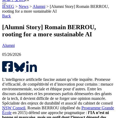
IÉSEG
>
News
>
Alumni
>
[Alumni Story] Romain BERROU,
rooting for a more sustainable AI
Back
[Alumni Story] Romain BERROU,
rooting for a more sustainable AI
Alumni
05/26/2026
L’intelligence artificielle fascine autant qu’elle inquiète. Promesse
d’efficacité, de compétitivité et d’innovation pour certains : menace
environnementale, sociale et éthique pour d’autres. Entre les
discours alarmistes et les promesses parfois démesurées des géants
de la tech, il devient difficile de se forger une opinion nuancée.
Spécialiste des enjeux de durabilité et associé du cabinet de conseil
NSW Conseil
, Romain BERROU (diplômé du
Programme Grande
École
en 2015) défend une approche pragmatique :
l’IA n’est ni
bonne ni mauvaise, mais un outil dont l’impact dépend des