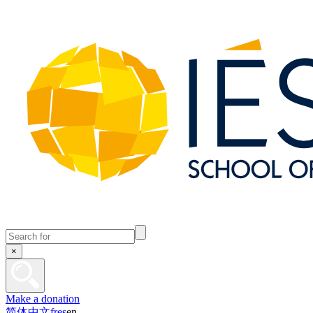
×
Make a donation
简体中文
fr
es
en