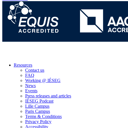
Resources
Contact us
FAQ
Working @ IÉSEG
News
Events
Press releases and articles
IÉSEG Podcast
Lille Campus
Paris Campus
Terms & Conditions
Privacy Policy
Accessibility