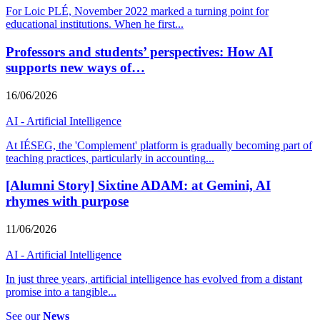
For Loic PLÉ, November 2022 marked a turning point for
educational institutions. When he first
...
Professors and students’ perspectives: How AI
supports new ways of…
16/06/2026
AI - Artificial Intelligence
At IÉSEG, the 'Complement' platform is gradually becoming part of
teaching practices, particularly in accounting
...
[Alumni Story] Sixtine ADAM: at Gemini, AI
rhymes with purpose
11/06/2026
AI - Artificial Intelligence
In just three years, artificial intelligence has evolved from a distant
promise into a tangible
...
See our
News